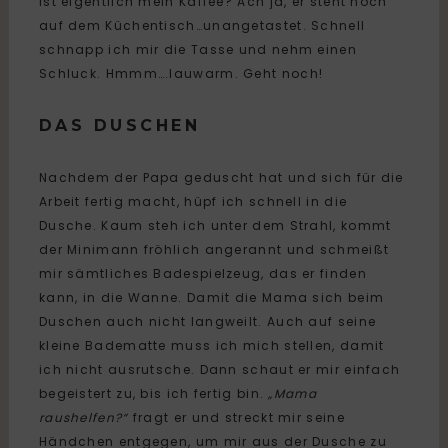
ist eigentlich mein Kaffee? Ach ja, er steht noch
auf dem Küchentisch…unangetastet. Schnell
schnapp ich mir die Tasse und nehm einen
Schluck. Hmmm….lauwarm. Geht noch!
DAS DUSCHEN
Nachdem der Papa geduscht hat und sich für die
Arbeit fertig macht, hüpf ich schnell in die
Dusche. Kaum steh ich unter dem Strahl, kommt
der Minimann fröhlich angerannt und schmeißt
mir sämtliches Badespielzeug, das er finden
kann, in die Wanne. Damit die Mama sich beim
Duschen auch nicht langweilt. Auch auf seine
kleine Badematte muss ich mich stellen, damit
ich nicht ausrutsche. Dann schaut er mir einfach
begeistert zu, bis ich fertig bin.
„Mama
raushelfen?“
fragt er und streckt mir seine
Händchen entgegen, um mir aus der Dusche zu