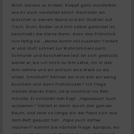
Milch daraus zu trinken. Klappt ganz wunderbar,
wie ihr euch vorstellen könnt. Nachdem ein
bisschen in seinem Mund und ein Großteil auf
Tisch, Stuhl, Boden und ihm selbst gelandet ist,
beschließt der kleine Mann, dass das Frühstück
nun fertig sei.
„Mama komm mit kuscheln“
fordert
er und läuft schnell zur Wohnzimmercouch.
Schnuller und Kuscheltiere fest an sich gedrückt,
wartet er, bis ich mich zu ihm setze, ihn in den
Arm nehme und wir einfach eine Weile so da
sitzen. Ernsthaft? Können wir nich erst ein wenig
Kuscheln und dann Frühstücken? Ich frage
meinen kleinen Sohn, ob er nochmal ins Bett
möchte. Er schüttelt den Kopf.
„Papaaaaa? Auch
aufstehen!“
trällert er dann durch den ganzen
Raum, und zwar so lange, bis der Papa sich aus
dem Bett gequält hat.
„Papa auch Kaffee
machen?“
kommt die nächste Frage. Apropos, wo