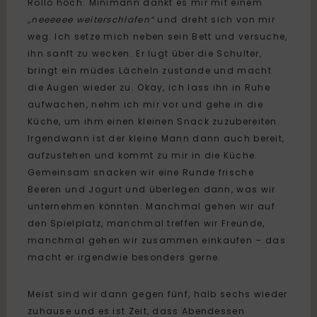
Rollo hoch. Minimann dankt es mir mit einem
„neeeeee weiterschlafen“
und dreht sich von mir
weg. Ich setze mich neben sein Bett und versuche,
ihn sanft zu wecken. Er lugt über die Schulter,
bringt ein müdes Lächeln zustande und macht
die Augen wieder zu. Okay, ich lass ihn in Ruhe
aufwachen, nehm ich mir vor und gehe in die
Küche, um ihm einen kleinen Snack zuzubereiten.
Irgendwann ist der kleine Mann dann auch bereit,
aufzustehen und kommt zu mir in die Küche.
Gemeinsam snacken wir eine Runde frische
Beeren und Jogurt und überlegen dann, was wir
unternehmen könnten. Manchmal gehen wir auf
den Spielplatz, manchmal treffen wir Freunde,
manchmal gehen wir zusammen einkaufen – das
macht er irgendwie besonders gerne.
Meist sind wir dann gegen fünf, halb sechs wieder
zuhause und es ist Zeit, dass Abendessen