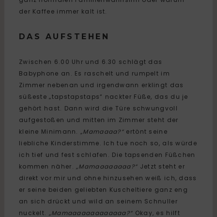
der Kaffee immer kalt ist.
DAS AUFSTEHEN
Zwischen 6.00 Uhr und 6.30 schlägt das
Babyphone an. Es raschelt und rumpelt im
Zimmer nebenan und irgendwann erklingt das
süßeste „tapstapstaps“ nackter Füße, das du je
gehört hast. Dann wird die Türe schwungvoll
aufgestoßen und mitten im Zimmer steht der
kleine Minimann.
„Mamaaaa?“
ertönt seine
liebliche Kinderstimme. Ich tue noch so, als würde
ich tief und fest schlafen. Die tapsenden Füßchen
kommen näher.
„Mamaaaaaaaa?“
Jetzt steht er
direkt vor mir und ohne hinzusehen weiß ich, dass
er seine beiden geliebten Kuscheltiere ganz eng
an sich drückt und wild an seinem Schnuller
nuckelt.
„Mamaaaaaaaaaaaaa?“
Okay, es hilft