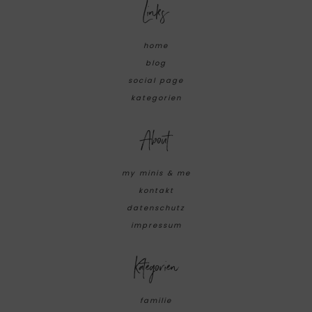
Links
home
blog
social page
kategorien
About
my minis & me
kontakt
datenschutz
impressum
Kategorien
familie